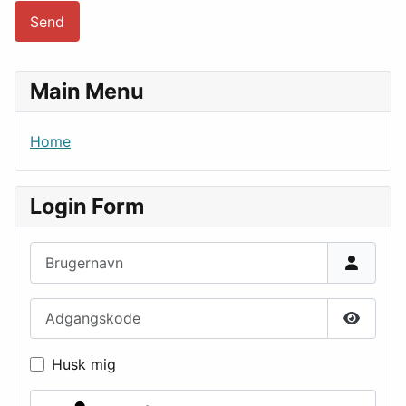
Send
Main Menu
Home
Login Form
Brugernavn
Adgangskode
Vis ad
Husk mig